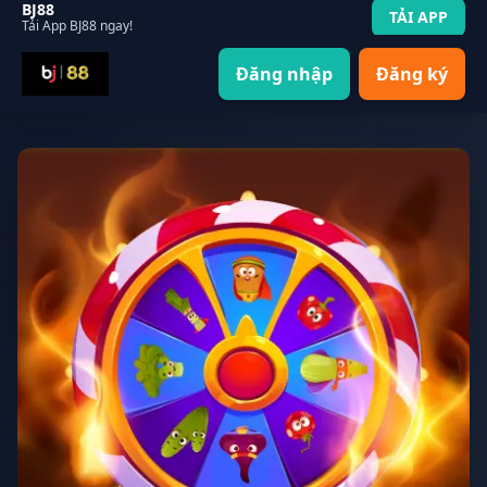
BJ88
TẢI APP
Tải App BJ88 ngay!
Đăng nhập
Đăng ký