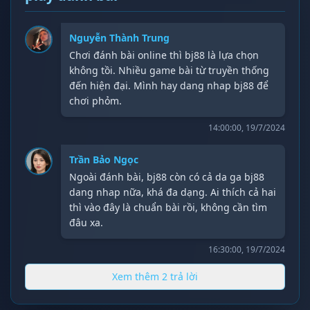
Nguyễn Thành Trung
Chơi đánh bài online thì bj88 là lựa chọn
không tồi. Nhiều game bài từ truyền thống
đến hiện đại. Mình hay dang nhap bj88 để
chơi phỏm.
14:00:00, 19/7/2024
Trần Bảo Ngọc
Ngoài đánh bài, bj88 còn có cả da ga bj88
dang nhap nữa, khá đa dạng. Ai thích cả hai
thì vào đây là chuẩn bài rồi, không cần tìm
đâu xa.
16:30:00, 19/7/2024
Xem thêm 2 trả lời