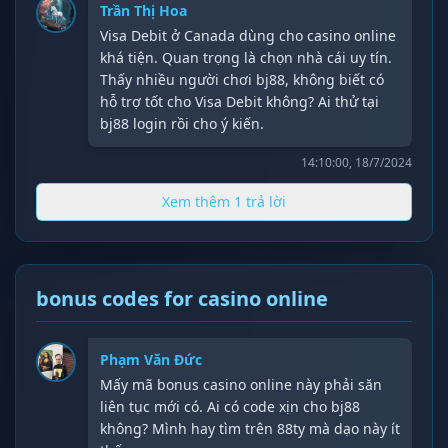
Trần Thị Hoa
Visa Debit ở Canada dùng cho casino online
khá tiện. Quan trọng là chọn nhà cái uy tín.
Thấy nhiều người chơi bj88, không biết có
hỗ trợ tốt cho Visa Debit không? Ai thử tại
bj88 login rồi cho ý kiến.
14:10:00, 18/7/2024
Xem thêm 1 trả lời
bonus codes for casino online
Phạm Văn Đức
Mấy mã bonus casino online này phải săn
liên tục mới có. Ai có code xịn cho bj88
không? Mình hay tìm trên 88ty mà dạo này ít