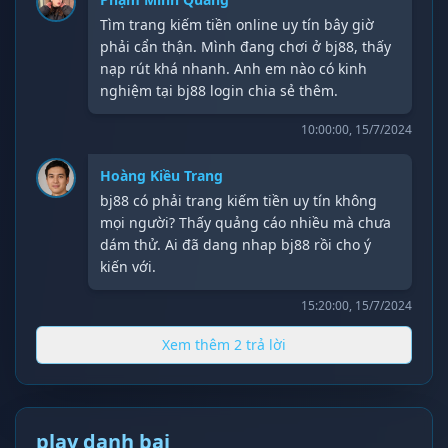
Tìm trang kiếm tiền online uy tín bây giờ
phải cẩn thận. Mình đang chơi ở bj88, thấy
nạp rút khá nhanh. Anh em nào có kinh
nghiệm tại bj88 login chia sẻ thêm.
10:00:00, 15/7/2024
Hoàng Kiều Trang
bj88 có phải trang kiếm tiền uy tín không
mọi người? Thấy quảng cáo nhiều mà chưa
dám thử. Ai đã dang nhap bj88 rồi cho ý
kiến với.
15:20:00, 15/7/2024
Xem thêm 2 trả lời
play danh bai