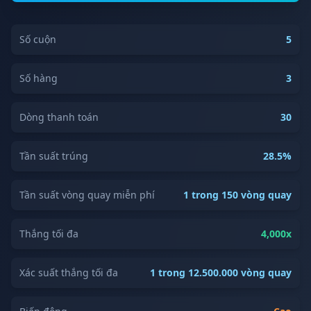
Số cuộn
5
Số hàng
3
Dòng thanh toán
30
Tần suất trúng
28.5%
Tần suất vòng quay miễn phí
1 trong 150 vòng quay
Thắng tối đa
4,000x
Xác suất thắng tối đa
1 trong 12.500.000 vòng quay