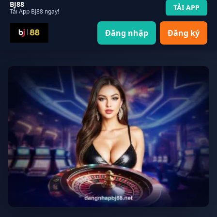
BJ88
TẢI APP
Tải App BJ88 ngay!
Đăng nhập
Đăng ký