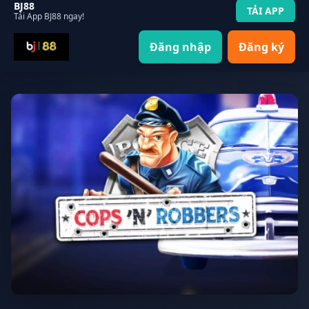
BJ88
TẢI APP
Tải App BJ88 ngay!
Đăng nhập
Đăng ký