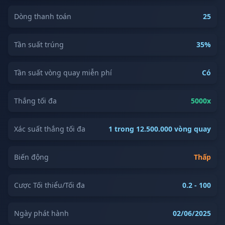
Dòng thanh toán
25
Tần suất trúng
35%
Tần suất vòng quay miễn phí
Có
Thắng tối đa
5000x
Xác suất thắng tối đa
1 trong 12.500.000 vòng quay
Biến động
Thấp
Cược Tối thiểu/Tối đa
0.2 - 100
Ngày phát hành
02/06/2025